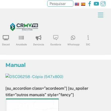
Facebook
YouTu
In
Pesquisar
Skip
Men
to
content
Siscad
Anuidade
Denúncia
Ouvidoria
Whatsapp
SIC
Manual
[su_accordion class=”acordeom”] [su_spoiler
title=”outros manuais” style=”fancy”]