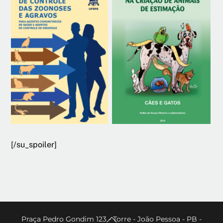
[/su_spoiler]
Back
Praça Pedro Gondim 123 - Torre - João Pessoa - PB -