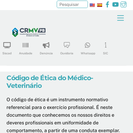
Facebook
YouTu
In
Pesquisar
Skip
Men
to
content
Siscad
Anuidade
Denúncia
Ouvidoria
Whatsapp
SIC
Código de Ética do Médico-
Veterinário
O código de ética é um instrumento normativo
referencial para o exercício profissional. É neste
documento que conhecemos os nossos direitos e
deveres profissionais em uniformidade de
comportamento, a partir de uma conduta exemplar.