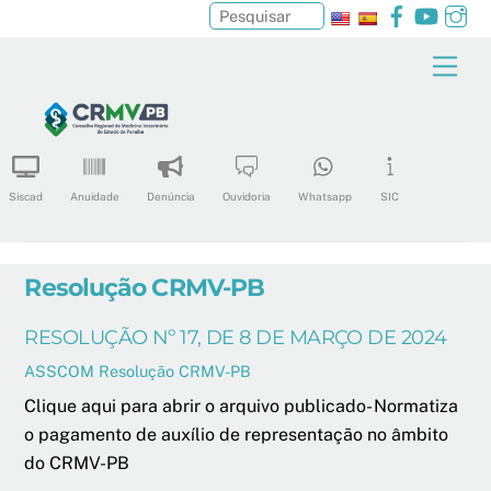
Facebook
YouTu
In
Pesquisar
Skip
Men
to
content
Siscad
Anuidade
Denúncia
Ouvidoria
Whatsapp
SIC
Resolução CRMV-PB
RESOLUÇÃO Nº 17, DE 8 DE MARÇO DE 2024
ASSCOM
Resolução CRMV-PB
Clique aqui para abrir o arquivo publicado- Normatiza
o pagamento de auxílio de representação no âmbito
do CRMV-PB