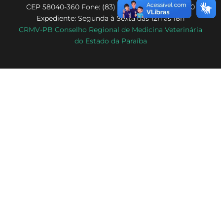
CEP 58040-360 Fone: (83) 3222-7980 | 3578-7980
To
Expediente: Segunda à Sexta das 12h às 18h
Top
CRMV-PB Conselho Regional de Medicina Veterinária
do Estado da Paraíba