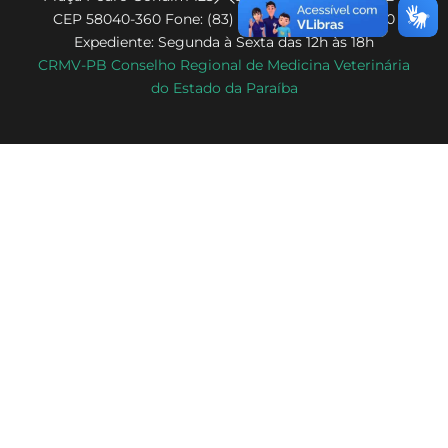
CEP 58040-360 Fone: (83) 3222-7980 | 3578-7980
To
Expediente: Segunda à Sexta das 12h às 18h
Top
CRMV-PB Conselho Regional de Medicina Veterinária
do Estado da Paraíba