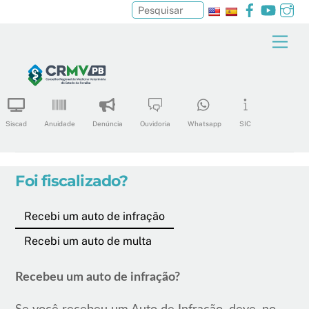
Facebook
YouTu
In
Pesquisar
Skip
Men
to
content
Siscad
Anuidade
Denúncia
Ouvidoria
Whatsapp
SIC
Foi fiscalizado?
Recebi um auto de infração
Recebi um auto de multa
Recebeu um auto de infração?