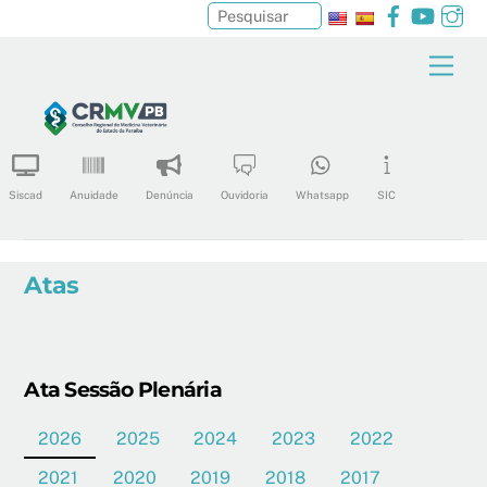
Facebook
YouTu
In
Pesquisar
Skip
Men
to
content
Siscad
Anuidade
Denúncia
Ouvidoria
Whatsapp
SIC
Atas
Ata Sessão Plenária
2026
2025
2024
2023
2022
2021
2020
2019
2018
2017