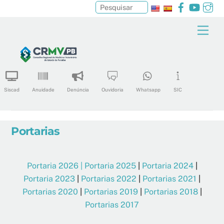
Facebook
YouTu
In
Pesquisar
Skip
Men
to
content
Siscad
Anuidade
Denúncia
Ouvidoria
Whatsapp
SIC
Portarias
Portaria 2026
| Portaria 2025
|
Portaria 2024
|
Portaria 2023
|
Portarias 2022
|
Portarias 2021
|
Portarias 2020
|
Portarias 2019
|
Portarias 2018
|
Portarias 2017