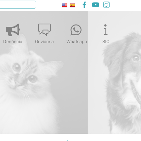
Facebook
YouTube
Instagram
Pesquisar
Denúncia
Ouvidoria
Whatsapp
SIC