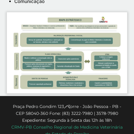
Comunicação
Back
Praça Pedro Gondim 123 - Torre - João Pessoa - PB -
CEP 58040-360 Fone: (83) 3222-7980 | 3578-7980
To
Expediente: Segunda à Sexta das 12h às 18h
Top
CRMV-PB Conselho Regional de Medicina Veterinária