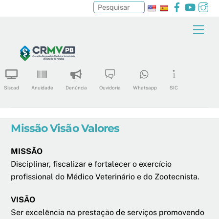
Facebook
YouTu
In
Pesquisar
Skip
Men
to
content
Siscad
Anuidade
Denúncia
Ouvidoria
Whatsapp
SIC
Missão Visão Valores
MISSÃO
Disciplinar, fiscalizar e fortalecer o exercício
profissional do Médico Veterinário e do Zootecnista.
VISÃO
Ser excelência na prestação de serviços promovendo