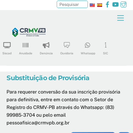
Facebook
YouTu
In
Pesquisar
Skip
Men
to
content
Siscad
Anuidade
Denúncia
Ouvidoria
Whatsapp
SIC
Substituição de Provisória
Para requerer conversão da sua inscrição provisória
para definitiva, entre em contato com o Setor de
Registro do CRMV-PB através do Whatsapp: (83)
99985-3704 ou pelo email
pessoafisica@crmvpb.org.br