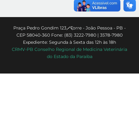
Back
Praça Pedro Gondim 123 - Torre - João Pessoa - PB -
CEP 58040-360 Fone: (83) 3222-7980 | 3578-7980
To
Expediente: Segunda à Sexta das 12h às 18h
Top
CRMV-PB Conselho Regional de Medicina Veterinária
do Estado da Paraíba