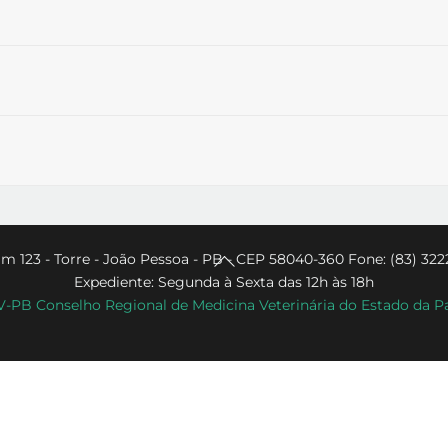
Back
m 123 - Torre - João Pessoa - PB - CEP 58040-360 Fone: (83) 322
Expediente: Segunda à Sexta das 12h às 18h
To
PB Conselho Regional de Medicina Veterinária do Estado da P
Top