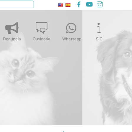
Facebook
YouTube
Instagram
Pesquisar
Denúncia
Ouvidoria
Whatsapp
SIC