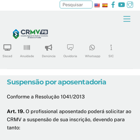
Facebook
YouTu
In
Pesquisar
Skip
Men
to
content
Siscad
Anuidade
Denúncia
Ouvidoria
Whatsapp
SIC
Suspensão por aposentadoria
Conforme a Resolução 1041/2013
Art. 19.
O profissional aposentado poderá solicitar ao
CRMV a suspensão de sua inscrição, devendo para
tanto: