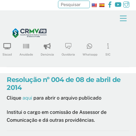
Facebook
YouTu
In
Pesquisar
Skip
Men
to
content
Siscad
Anuidade
Denúncia
Ouvidoria
Whatsapp
SIC
Resolução nº 004 de 08 de abril de
2014
Clique
aqui
para abrir o arquivo publicado
Institui o cargo em comissão de Assessor de
Comunicação e dá outras providências.