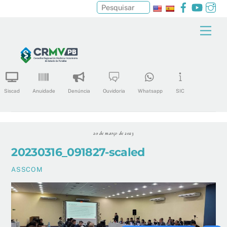
Facebook
YouTu
In
Pesquisar
Skip
Men
to
content
Siscad
Anuidade
Denúncia
Ouvidoria
Whatsapp
SIC
20 de março de 2023
20230316_091827-scaled
ASSCOM