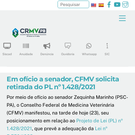
Facebook
YouTu
In
Pesquisar
Skip
Men
to
content
Siscad
Anuidade
Denúncia
Ouvidoria
Whatsapp
SIC
Em ofício a senador, CFMV solicita
retirada do PL nº 1.428/2021
Por meio de ofício ao senador Zequinha Marinho (PSC-
PA), o Conselho Federal de Medicina Veterinária
(CFMV) manifestou, na tarde de hoje (23), seu
posicionamento em relação ao
Projeto de Lei (PL) nº
1.428/2021
, que prevê a adequação da
Lei nº