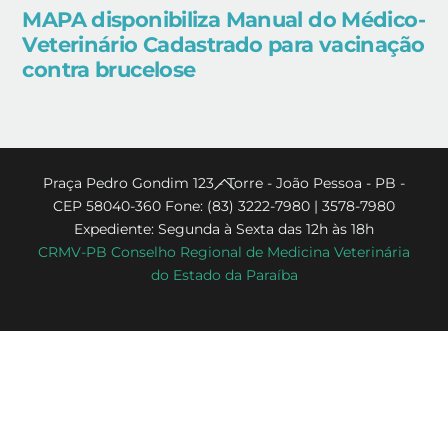
MAPA disponibiliza Manual do Médico-
Veterinário Cadastrado para vacinação
contra brucelose
Back
Praça Pedro Gondim 123 - Torre - João Pessoa - PB -
CEP 58040-360 Fone: (83) 3222-7980 | 3578-7980
To
Expediente: Segunda à Sexta das 12h às 18h
Top
CRMV-PB Conselho Regional de Medicina Veterinária
do Estado da Paraíba