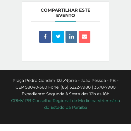
COMPARTILHAR ESTE
EVENTO
Back
Praça Pedro Gondim 123 - Torre - João Pessoa - PB -
CEP 58040-360 Fone: (83) 3222-7980 | 3578-7980
To
Expediente: Segunda à Sexta das 12h às 18h
Top
CRMV-PB Conselho Regional de Medicina Veterinária
do Estado da Paraíba