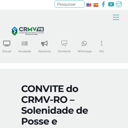
Facebook
YouTu
In
Pesquisar
Skip
Men
to
content
Siscad
Anuidade
Denúncia
Ouvidoria
Whatsapp
SIC
CONVITE do
CRMV-RO –
Solenidade de
Posse e