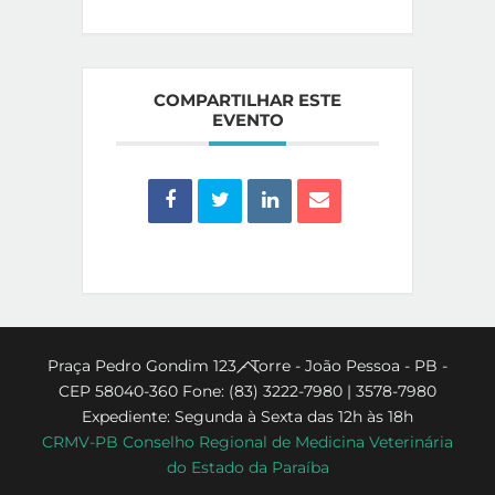
COMPARTILHAR ESTE
EVENTO
Back
Praça Pedro Gondim 123 - Torre - João Pessoa - PB -
CEP 58040-360 Fone: (83) 3222-7980 | 3578-7980
To
Expediente: Segunda à Sexta das 12h às 18h
Top
CRMV-PB Conselho Regional de Medicina Veterinária
do Estado da Paraíba