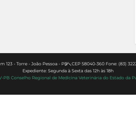
Back
m 123 - Torre - João Pessoa - PB - CEP 58040-360 Fone: (83) 322
Expediente: Segunda à Sexta das 12h às 18h
To
PB Conselho Regional de Medicina Veterinária do Estado da P
Top