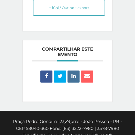
+ iCal / Outlook export
COMPARTILHAR ESTE
EVENTO
Back
Praça Pedro Gondim 123 - Torre - João Pessoa - PB -
CEP 58040-360 Fone: (83) 3222-7980 | 3578-7980
To