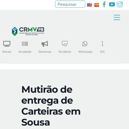
Facebook
YouTu
In
Pesquisar
Skip
Men
to
content
Siscad
Anuidade
Denúncia
Ouvidoria
Whatsapp
SIC
Mutirão de
entrega de
Carteiras em
Sousa