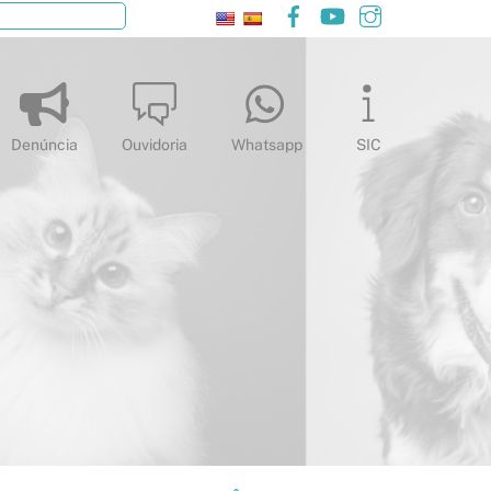
Facebook
YouTube
Instagram
Pesquisar
Denúncia
Ouvidoria
Whatsapp
SIC