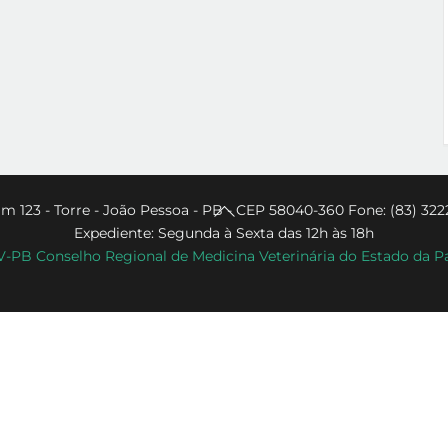
Back
m 123 - Torre - João Pessoa - PB - CEP 58040-360 Fone: (83) 322
Expediente: Segunda à Sexta das 12h às 18h
To
PB Conselho Regional de Medicina Veterinária do Estado da P
Top