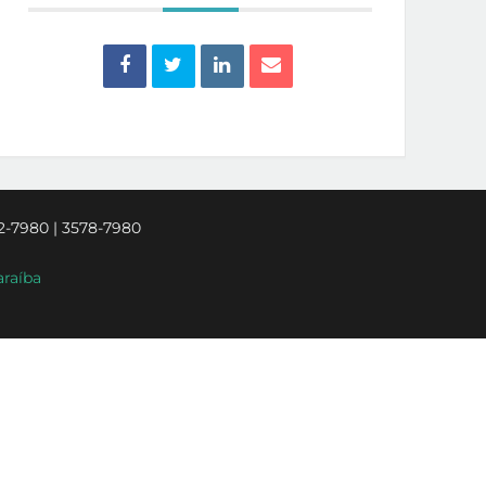
2-7980 | 3578-7980
araíba