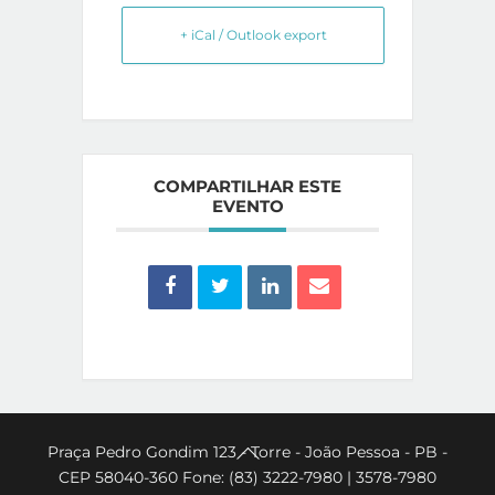
+ iCal / Outlook export
COMPARTILHAR ESTE
EVENTO
Back
Praça Pedro Gondim 123 - Torre - João Pessoa - PB -
CEP 58040-360 Fone: (83) 3222-7980 | 3578-7980
To