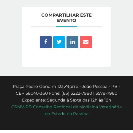
COMPARTILHAR ESTE
EVENTO
Back
Praça Pedro Gondim 123 - Torre - João Pessoa - PB -
CEP 58040-360 Fone: (83) 3222-7980 | 3578-7980
To
Expediente: Segunda à Sexta das 12h às 18h
Top
CRMV-PB Conselho Regional de Medicina Veterinária
do Estado da Paraíba