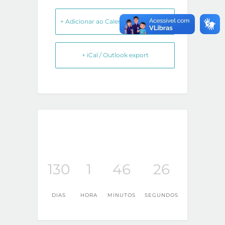
+ Adicionar ao Calendário do Google
+ iCal / Outlook export
130
1
46
26
DIAS
HORA
MINUTOS
SEGUNDOS