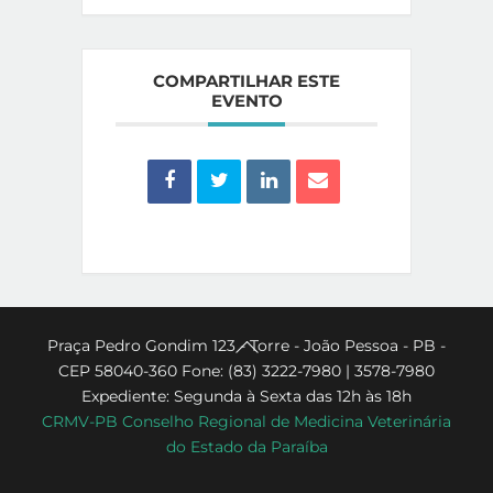
COMPARTILHAR ESTE
EVENTO
Back
Praça Pedro Gondim 123 - Torre - João Pessoa - PB -
CEP 58040-360 Fone: (83) 3222-7980 | 3578-7980
To
Expediente: Segunda à Sexta das 12h às 18h
Top
CRMV-PB Conselho Regional de Medicina Veterinária
do Estado da Paraíba