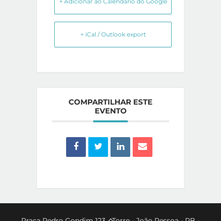
+ Adicionar ao Calendário do Google
+ iCal / Outlook export
COMPARTILHAR ESTE
EVENTO
Back
Praça Pedro Gondim 123 - Torre - João Pessoa - PB -