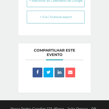
+ Adicionar ao Calendário do Google
+ iCal / Outlook export
COMPARTILHAR ESTE
EVENTO
Back
Praça Pedro Gondim 123 - Torre - João Pessoa - PB -