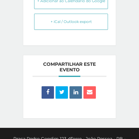
+ Adicionar ao Calendário do Google
+ iCal / Outlook export
COMPARTILHAR ESTE
EVENTO
Back
Praça Pedro Gondim 123 - Torre - João Pessoa - PB -