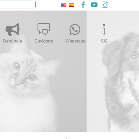
Facebook
YouTube
Instagram
Pesquisar
Denúncia
Ouvidoria
Whatsapp
SIC