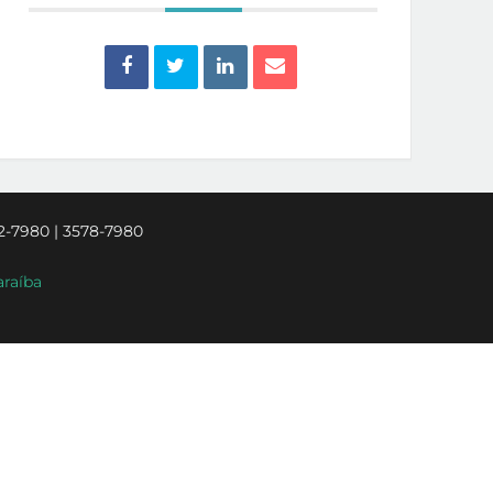
2-7980 | 3578-7980
araíba