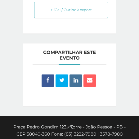
+ iCal / Outlook export
COMPARTILHAR ESTE
EVENTO
Back
Praça Pedro Gondim 123 - Torre - João Pessoa - PB -
CEP 58040-360 Fone: (83) 3222-7980 | 3578-7980
To