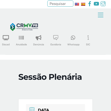
Facebook
YouTu
In
Pesquisar
Skip
Men
to
content
Siscad
Anuidade
Denúncia
Ouvidoria
Whatsapp
SIC
Sessão Plenária
DATA