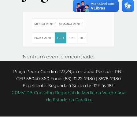
MENSALMENTE
SEMANALMENTE
DIARIAMENTE
LISTA
GRID
TILE
Nenhum evento encontrado!
Back
Praça Pedro Gondim 123 - Torre - João Pessoa - PB -
CEP 58040-360 Fone: (83) 3222-7980 | 3578-7980
To
Expediente: Segunda à Sexta das 12h às 18h
Top
CRMV-PB Conselho Regional de Medicina Veterinária
do Estado da Paraíba