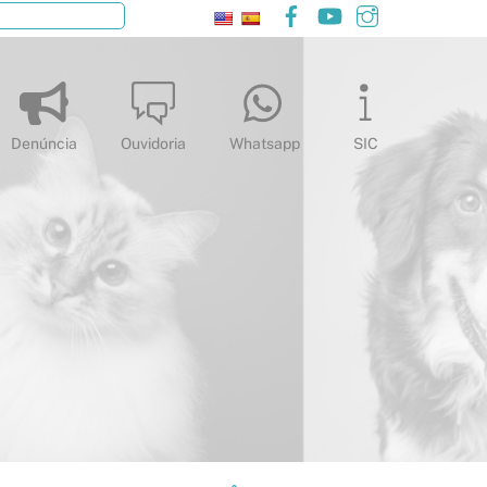
Facebook
YouTube
Instagram
Pesquisar
Denúncia
Ouvidoria
Whatsapp
SIC