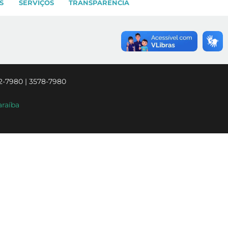
S
SERVIÇOS
TRANSPARÊNCIA
2-7980 | 3578-7980
araíba