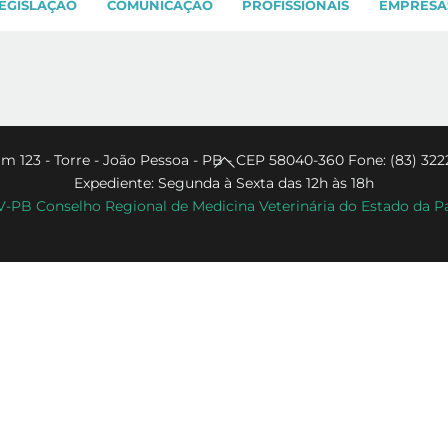
EGISLAÇÃO
COMUNICAÇÃO
PROFISSIONAIS
EMPRESA
Back
m 123 - Torre - João Pessoa - PB - CEP 58040-360 Fone: (83) 322
Expediente: Segunda à Sexta das 12h às 18h
To
PB Conselho Regional de Medicina Veterinária do Estado da P
Top