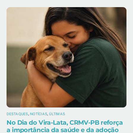
DESTAQUES
,
NOTÍCIAS
,
ÚLTIMAS
No Dia do Vira-Lata, CRMV-PB reforça
a importância da saúde e da adoção