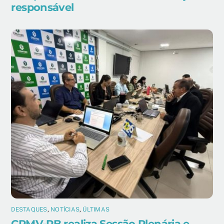
responsável
DESTAQUES
,
NOTÍCIAS
,
ÚLTIMAS
CRMV-PB realiza Sessão Plenária e