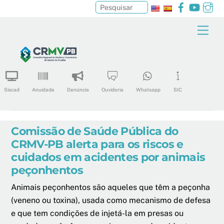
Facebook
YouTu
In
Pesquisar
Skip
Men
to
content
Siscad
Anuidade
Denúncia
Ouvidoria
Whatsapp
SIC
Comissão de Saúde Pública do
CRMV-PB alerta para os riscos e
cuidados em acidentes por animais
peçonhentos
Animais peçonhentos são aqueles que têm a peçonha
(veneno ou toxina), usada como mecanismo de defesa
e que tem condições de injetá-la em presas ou