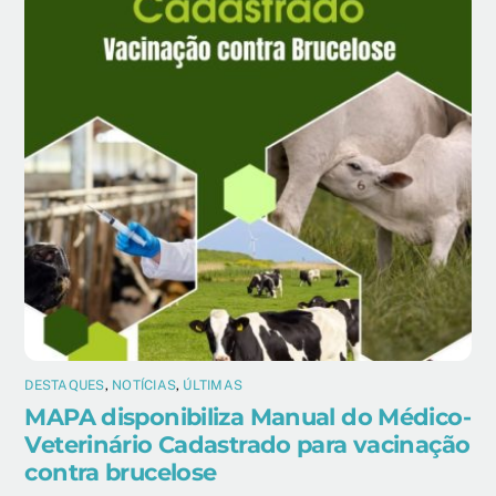
DESTAQUES
,
NOTÍCIAS
,
ÚLTIMAS
MAPA disponibiliza Manual do Médico-
Veterinário Cadastrado para vacinação
contra brucelose