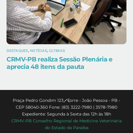
DESTAQUES
,
NOTÍCIAS
,
ÚLTIMAS
CRMV-PB realiza Sessão Plenária e
aprecia 48 itens da pauta
Back
Praça Pedro Gondim 123 - Torre - João Pessoa - PB -
CEP 58040-360 Fone: (83) 3222-7980 | 3578-7980
To
Expediente: Segunda à Sexta das 12h às 18h
Top
CRMV-PB Conselho Regional de Medicina Veterinária
do Estado da Paraíba