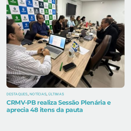
DESTAQUES
,
NOTÍCIAS
,
ÚLTIMAS
CRMV-PB realiza Sessão Plenária e
aprecia 48 itens da pauta