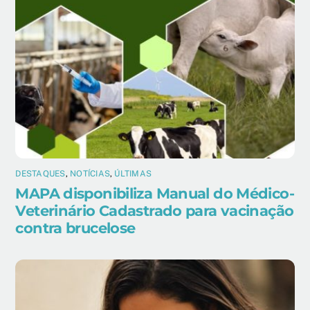
DESTAQUES
,
NOTÍCIAS
,
ÚLTIMAS
MAPA disponibiliza Manual do Médico-
Veterinário Cadastrado para vacinação
contra brucelose