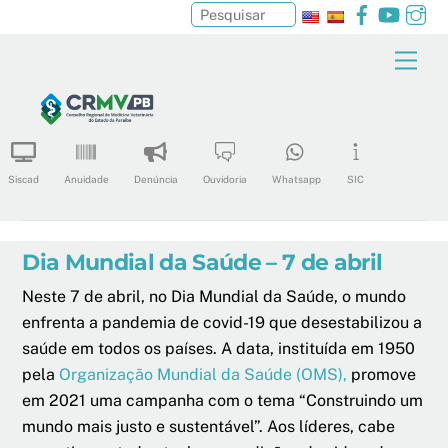
Facebook
YouTu
In
Pesquisar
Skip
Men
to
content
Siscad
Anuidade
Denúncia
Ouvidoria
Whatsapp
SIC
Dia Mundial da Saúde – 7 de abril
Neste 7 de abril, no Dia Mundial da Saúde, o mundo
enfrenta a pandemia de covid-19 que desestabilizou a
saúde em todos os países. A data, instituída em 1950
pela
Organização Mundial da Saúde (OMS),
promove
em 2021 uma campanha com o tema “Construindo um
mundo mais justo e sustentável”. Aos líderes, cabe