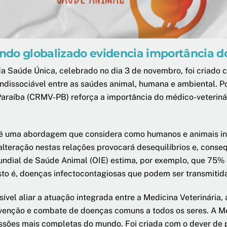
ndo globalizado evidencia importância d
a Saúde Única, celebrado no dia 3 de novembro, foi criado c
indissociável entre as saúdes animal, humana e ambiental. P
 Paraíba (CRMV-PB) reforça a importância do médico-veterin
é uma abordagem que considera como humanos e animais i
alteração nestas relações provocará desequilíbrios e, cons
ndial de Saúde Animal (OIE) estima, por exemplo, que 75%
sto é, doenças infectocontagiosas que podem ser transmitid
sível aliar a atuação integrada entre a Medicina Veterinária
enção e combate de doenças comuns a todos os seres. A Medi
ssões mais completas do mundo. Foi criada com o dever de 