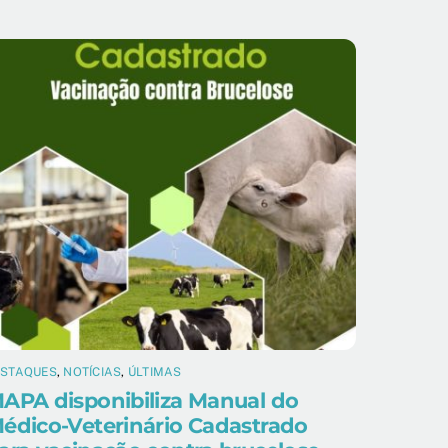
ESTAQUES
,
NOTÍCIAS
,
ÚLTIMAS
APA disponibiliza Manual do
édico-Veterinário Cadastrado