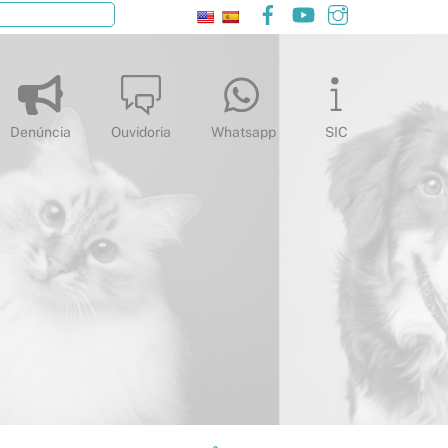
Facebook
YouTube
Instagram
Pesquisar
Denúncia
Ouvidoria
Whatsapp
SIC