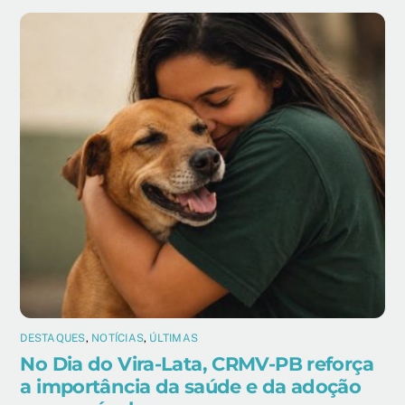
DESTAQUES
,
NOTÍCIAS
,
ÚLTIMAS
No Dia do Vira-Lata, CRMV-PB reforça
a importância da saúde e da adoção