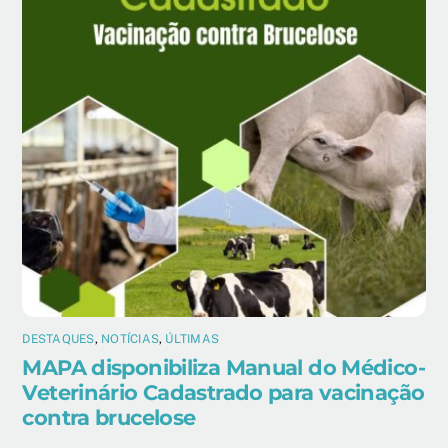
DESTAQUES
,
NOTÍCIAS
,
ÚLTIMAS
MAPA disponibiliza Manual do Médico-
Veterinário Cadastrado para vacinação
contra brucelose