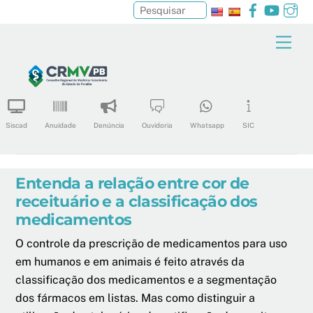
Facebook
YouTu
In
Pesquisar
Skip
Men
to
content
Siscad
Anuidade
Denúncia
Ouvidoria
Whatsapp
SIC
Entenda a relação entre cor de
receituário e a classificação dos
medicamentos
O controle da prescrição de medicamentos para uso
em humanos e em animais é feito através da
classificação dos medicamentos e a segmentação
dos fármacos em listas. Mas como distinguir a