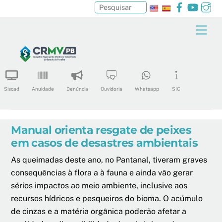
Facebook
YouTu
In
Pesquisar
Skip
Men
to
content
Siscad
Anuidade
Denúncia
Ouvidoria
Whatsapp
SIC
Manual orienta resgate de peixes
em casos de desastres ambientais
As queimadas deste ano, no Pantanal, tiveram graves
consequências à flora a à fauna e ainda vão gerar
sérios impactos ao meio ambiente, inclusive aos
recursos hídricos e pesqueiros do bioma. O acúmulo
de cinzas e a matéria orgânica poderão afetar a