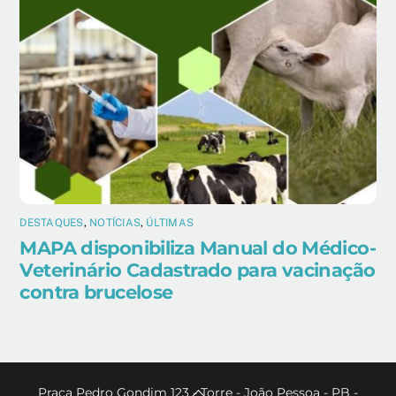
DESTAQUES
,
NOTÍCIAS
,
ÚLTIMAS
MAPA disponibiliza Manual do Médico-
Veterinário Cadastrado para vacinação
contra brucelose
Back
Praça Pedro Gondim 123 - Torre - João Pessoa - PB -