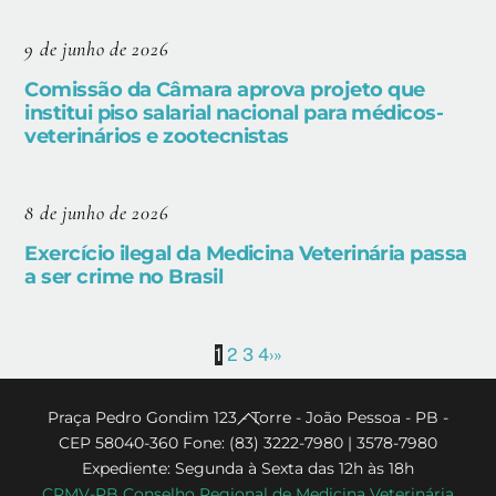
9 de junho de 2026
Comissão da Câmara aprova projeto que
institui piso salarial nacional para médicos-
veterinários e zootecnistas
8 de junho de 2026
Exercício ilegal da Medicina Veterinária passa
a ser crime no Brasil
1
2
3
4
›
»
Back
Praça Pedro Gondim 123 - Torre - João Pessoa - PB -
CEP 58040-360 Fone: (83) 3222-7980 | 3578-7980
To
Expediente: Segunda à Sexta das 12h às 18h
Top
CRMV-PB Conselho Regional de Medicina Veterinária