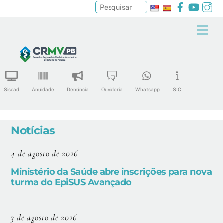
Facebook
YouTu
In
Pesquisar
Skip
Men
to
content
Siscad
Anuidade
Denúncia
Ouvidoria
Whatsapp
SIC
Notícias
4 de agosto de 2026
Ministério da Saúde abre inscrições para nova
turma do EpiSUS Avançado
3 de agosto de 2026