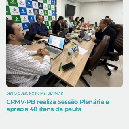
DESTAQUES
,
NOTÍCIAS
,
ÚLTIMAS
CRMV-PB realiza Sessão Plenária e
aprecia 48 itens da pauta