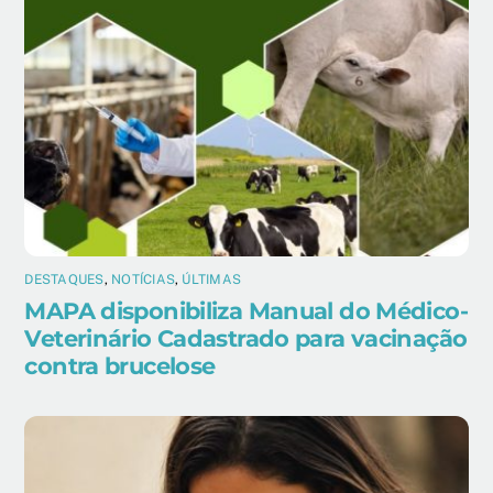
DESTAQUES
,
NOTÍCIAS
,
ÚLTIMAS
MAPA disponibiliza Manual do Médico-
Veterinário Cadastrado para vacinação
contra brucelose