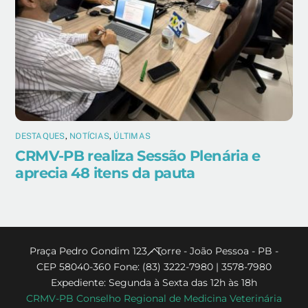
DESTAQUES
,
NOTÍCIAS
,
ÚLTIMAS
CRMV-PB realiza Sessão Plenária e
aprecia 48 itens da pauta
Back
Praça Pedro Gondim 123 - Torre - João Pessoa - PB -
CEP 58040-360 Fone: (83) 3222-7980 | 3578-7980
To
Expediente: Segunda à Sexta das 12h às 18h
Top
CRMV-PB Conselho Regional de Medicina Veterinária