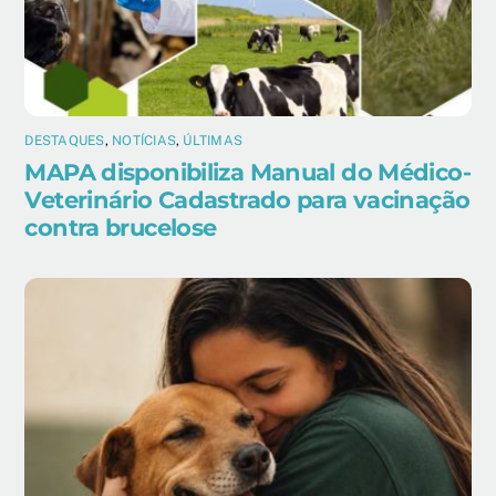
DESTAQUES
,
NOTÍCIAS
,
ÚLTIMAS
MAPA disponibiliza Manual do Médico-
Veterinário Cadastrado para vacinação
contra brucelose