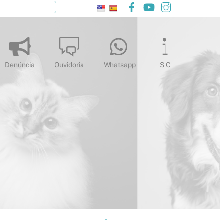
Facebook
YouTube
Instagram
Pesquisar
Denúncia
Ouvidoria
Whatsapp
SIC