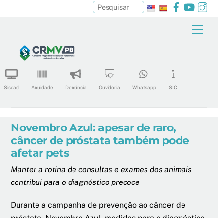
Facebook
YouTu
In
Pesquisar
Skip
Men
to
content
Siscad
Anuidade
Denúncia
Ouvidoria
Whatsapp
SIC
Novembro Azul: apesar de raro,
câncer de próstata também pode
afetar pets
Manter a rotina de consultas e exames dos animais
contribui para o diagnóstico precoce
Durante a campanha de prevenção ao câncer de
próstata, Novembro Azul, medidas para o diagnóstico