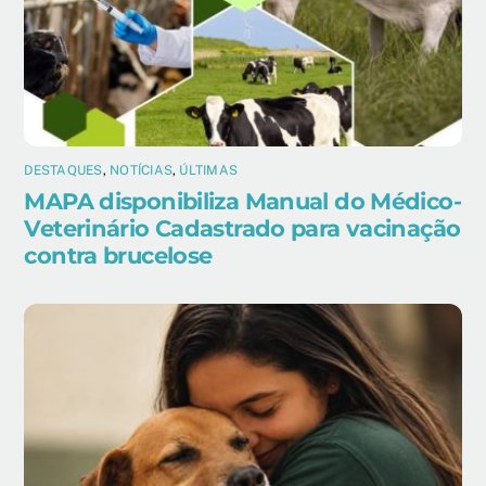
DESTAQUES
,
NOTÍCIAS
,
ÚLTIMAS
MAPA disponibiliza Manual do Médico-
Veterinário Cadastrado para vacinação
contra brucelose