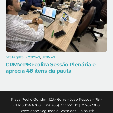
DESTAQUES
,
NOTÍCIAS
,
ÚLTIMAS
CRMV-PB realiza Sessão Plenária e
aprecia 48 itens da pauta
Back
Praça Pedro Gondim 123 - Torre - João Pessoa - PB -
CEP 58040-360 Fone: (83) 3222-7980 | 3578-7980
To
Expediente: Segunda à Sexta das 12h às 18h
Top