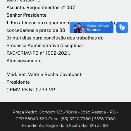
Assunto: Requerimentos nº 007
Senhor Presidente,
1. Em atenção ao requerimento acima identificado,
concedemos o prazo de 30
(trinta) dias para conclusão dos trabalhos do
Processo Administrativo Disciplinar –
PAD/CRMV-PB nº 1002-2021.
Atenciosamente,
Méd. Vet. Valéria Rocha Cavalcanti
Presidente
CRMV-PB Nº 0729-VP
Back
Praça Pedro Gondim 123 - Torre - João Pessoa - PB -
CEP 58040-360 Fone: (83) 3222-7980 | 3578-7980
To
Expediente: Segunda à Sexta das 12h às 18h
Top