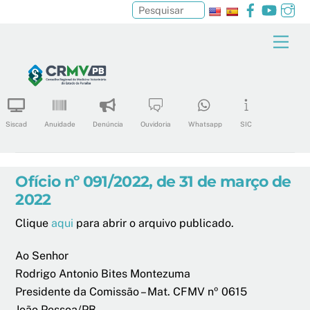
Facebook
YouTu
In
Pesquisar
Skip
Men
to
content
Siscad
Anuidade
Denúncia
Ouvidoria
Whatsapp
SIC
Ofício nº 091/2022, de 31 de março de
2022
Clique
aqui
para abrir o arquivo publicado.
Ao Senhor
Rodrigo Antonio Bites Montezuma
Presidente da Comissão – Mat. CFMV nº 0615
João Pessoa/PB