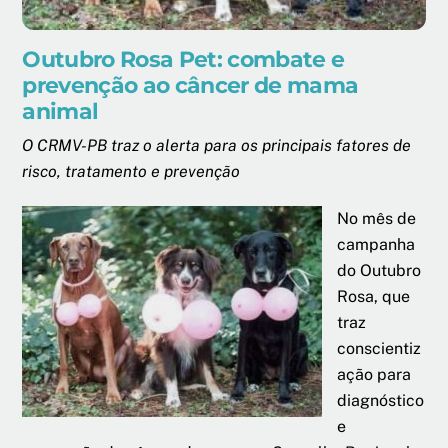
Outubro Rosa Pet: combate e
prevenção ao câncer de mama
animal
O CRMV-PB traz o alerta para os principais fatores de
risco, tratamento e prevenção
No mês de
campanha
do Outubro
Rosa, que
traz
conscientiz
ação para
diagnóstico
e