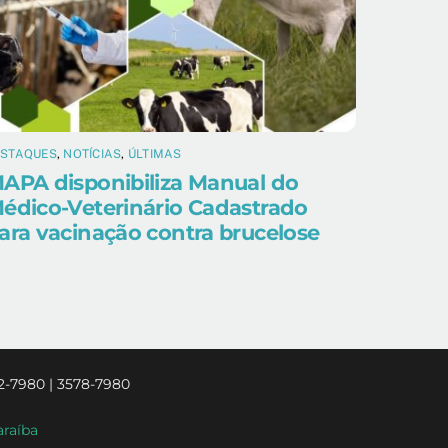
ESTAQUES
,
NOTÍCIAS
,
ÚLTIMAS
APA disponibiliza Manual do
édico-Veterinário Cadastrado
ara vacinação contra brucelose
2-7980 | 3578-7980
araíba