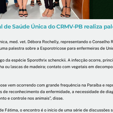
 de Saúde Única do CRMV-PB realiza pale
ica, med. vet. Débora Rochelly, representando o Conselho R
 uma palestra sobre a Esporotricose para enfermeiras de U
o da espécie Sporothrix schenckii. A infecção ocorre, princ
lha ou lascas de madeira; contato com vegetais em decompo
nose vem ocorrendo com grande frequência na Paraíba e rep
os de reconhecimento da enfermidade, a necessidade de diag
to e controle nos animais”, disse.
de Fátima, o encontro é o início de uma série de discussões