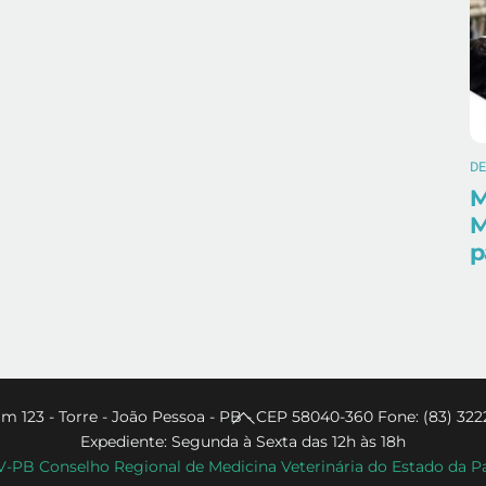
D
M
M
p
Back
m 123 - Torre - João Pessoa - PB - CEP 58040-360 Fone: (83) 322
Expediente: Segunda à Sexta das 12h às 18h
To
PB Conselho Regional de Medicina Veterinária do Estado da P
Top