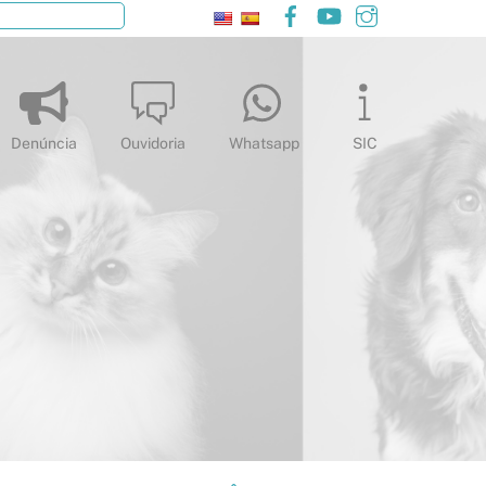
Facebook
YouTube
Instagram
Pesquisar
Denúncia
Ouvidoria
Whatsapp
SIC