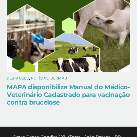
DESTAQUES
,
NOTÍCIAS
,
ÚLTIMAS
MAPA disponibiliza Manual do Médico-
Veterinário Cadastrado para vacinação
contra brucelose
Back