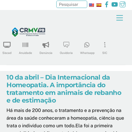
Facebook
YouTu
In
Pesquisar
Skip
Men
to
content
Siscad
Anuidade
Denúncia
Ouvidoria
Whatsapp
SIC
10 da abril – Dia Internacional da
Homeopatia. A importância do
tratamento em animais de rebanho
e de estimação
Há mais de 200 anos, o tratamento e a prevenção na
área da saúde conheceram a homeopatia, ciência que
trata o indivíduo como um todo.Ela foi a primeira