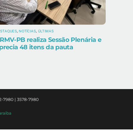
ESTAQUES
,
NOTÍCIAS
,
ÚLTIMAS
RMV-PB realiza Sessão Plenária e
precia 48 itens da pauta
2-7980 | 3578-7980
araíba