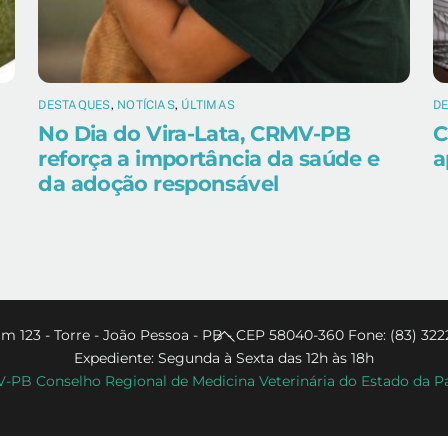
DESTAQUES
,
NOTÍCIAS
,
ÚLTIMAS
D
No Dia do Vira-Lata, CRMV-PB
C
reforça a importância da saúde e
a
da adoção responsável
Back
m 123 - Torre - João Pessoa - PB - CEP 58040-360 Fone: (83) 322
Expediente: Segunda à Sexta das 12h às 18h
To
PB Conselho Regional de Medicina Veterinária do Estado da P
Top