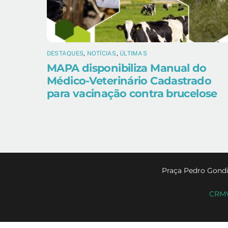
DESTAQUES
,
NOTÍCIAS
,
ÚLTIMAS
MAPA disponibiliza Manual do
Médico-Veterinário Cadastrado
para vacinação contra brucelose
Praça Pedro Gondi
CRMV-