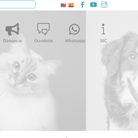
Facebook
YouTube
Instagram
Pesquisar
Denúncia
Ouvidoria
Whatsapp
SIC