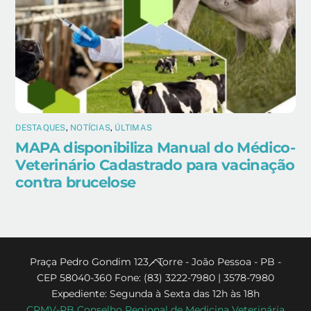
DESTAQUES
,
NOTÍCIAS
,
ÚLTIMAS
MAPA disponibiliza Manual do Médico-
Veterinário Cadastrado para vacinação
contra brucelose
Back
Praça Pedro Gondim 123 - Torre - João Pessoa - PB -
CEP 58040-360 Fone: (83) 3222-7980 | 3578-7980
To
Expediente: Segunda à Sexta das 12h às 18h
Top
CRMV-PB Conselho Regional de Medicina Veterinária