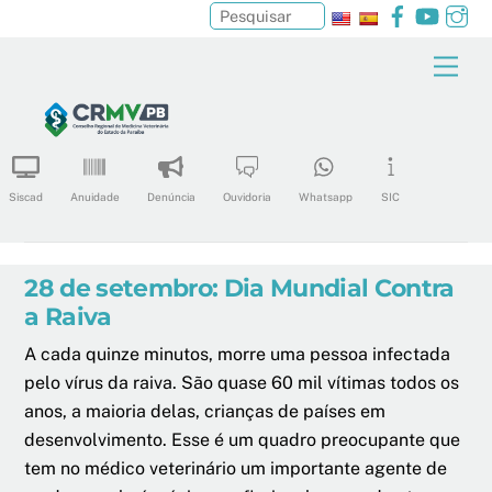
Facebook
YouTu
In
Pesquisar
Skip
Men
to
content
Siscad
Anuidade
Denúncia
Ouvidoria
Whatsapp
SIC
28 de setembro: Dia Mundial Contra
a Raiva
A cada quinze minutos, morre uma pessoa infectada
pelo vírus da raiva. São quase 60 mil vítimas todos os
anos, a maioria delas, crianças de países em
desenvolvimento. Esse é um quadro preocupante que
tem no médico veterinário um importante agente de