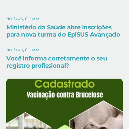
NOTÍCIAS
,
ÚLTIMAS
Ministério da Saúde abre inscrições
para nova turma do EpiSUS Avançado
NOTÍCIAS
,
ÚLTIMAS
Você informa corretamente o seu
registro profissional?