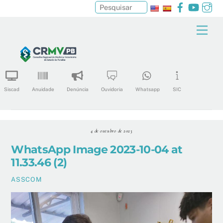
Facebook
YouTu
In
Pesquisar
Skip
Men
to
content
Siscad
Anuidade
Denúncia
Ouvidoria
Whatsapp
SIC
4 de outubro de 2023
WhatsApp Image 2023-10-04 at
11.33.46 (2)
ASSCOM