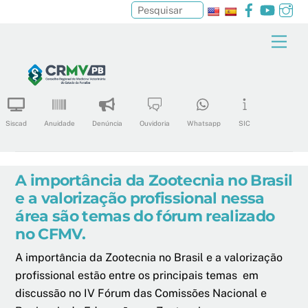
Facebook
YouTu
In
Pesquisar
Skip
Men
to
content
Siscad
Anuidade
Denúncia
Ouvidoria
Whatsapp
SIC
A importância da Zootecnia no Brasil
e a valorização profissional nessa
área são temas do fórum realizado
no CFMV.
A importância da Zootecnia no Brasil e a valorização
profissional estão entre os principais temas em
discussão no IV Fórum das Comissões Nacional e